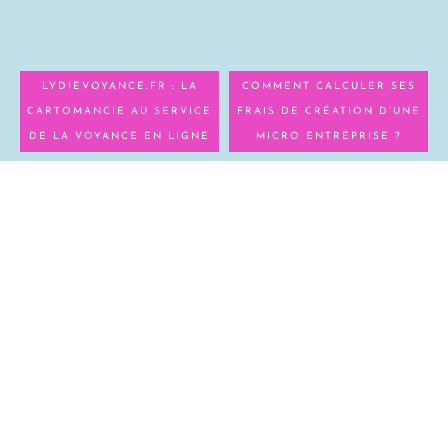
LYDIEVOYANCE.FR : LA
COMMENT CALCULER SES
CARTOMANCIE AU SERVICE
FRAIS DE CRÉATION D’UNE
DE LA VOYANCE EN LIGNE
MICRO ENTREPRISE ?
CHEVEUX : QUELLE COUPE
LA COUPE DE CHEVEUX
CHOISIR EN FONCTION DE
HOMME COURT SUR LES
LA FORME DE VOTRE
COTÉS LONG DESSUS EST
VISAGE ?
LA TENDANCE ACTUELLE
OBTENIR LA MAIN LA PLUS
PUISSANTE OU BLACKJACK