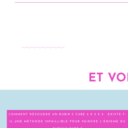
ET VO
COMMENT RÉSOUDRE UN RUBIK’S CUBE 2 X 2 X 2 : EXISTE-T-
IL UNE MÉTHODE INFAILLIBLE POUR VAINCRE L’ÉNIGME DU