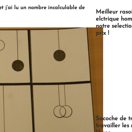
et j’ai lu un nombre incalculable de
Meilleur raso
elctrique ho
notre selectio
prix !
Sacoche de tr
travailler les