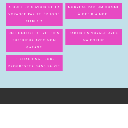
A QUEL PRIX AVOIR DE LA
NOUVEAU PARFUM HOMME
VOYANCE PAR TÉLÉPHONE
À OFFIR A NOEL
FIABLE ?
UN CONFORT DE VIE BIEN
PARTIR EN VOYAGE AVEC
SUPÉRIEUR AVEC MON
MA COPINE
GARAGE
LE COACHING : POUR
PROGRESSER DANS SA VIE