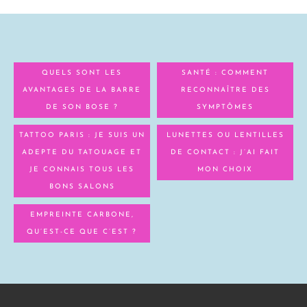
QUELS SONT LES
SANTÉ : COMMENT
AVANTAGES DE LA BARRE
RECONNAÎTRE DES
DE SON BOSE ?
SYMPTÔMES
TATTOO PARIS : JE SUIS UN
LUNETTES OU LENTILLES
ADEPTE DU TATOUAGE ET
DE CONTACT : J’AI FAIT
JE CONNAIS TOUS LES
MON CHOIX
BONS SALONS
EMPREINTE CARBONE,
QU’EST-CE QUE C’EST ?