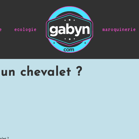
e
ecologie
maroquinerie
un chevalet ?
let ?