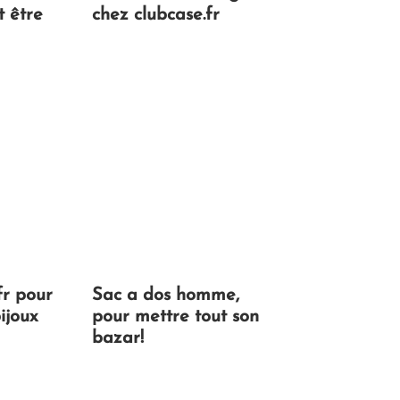
t être
chez clubcase.fr
fr pour
Sac a dos homme,
ijoux
pour mettre tout son
bazar!