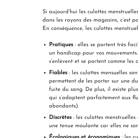
Si aujourd’hui les culottes menstruelle
dans les rayons des magasins, c’est pa
En conséquence, les culottes menstruell
Pratiques
: elles se portent très fa
un handicap pour vos mouvements. M
s’enlèvent et se portent comme les a
Fiables
: les culottes mensuelles son
permettent de les porter sur une du
fuite du sang. De plus, il existe plu
qui s’adaptent parfaitement aux flu
abondants).
Discrètes
: les culottes menstruelle
une tenue moulante car elles ne son
Écologiques et économiques
: les c