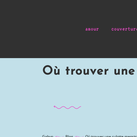
amour
couvertur
Où trouver une
Gabyn
Blog
Où trouver une culotte menstr