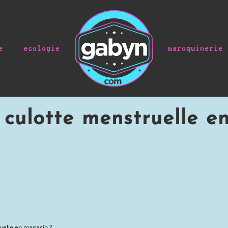
e
ecologie
maroquinerie
 culotte menstruelle e
uelle en magasin ?