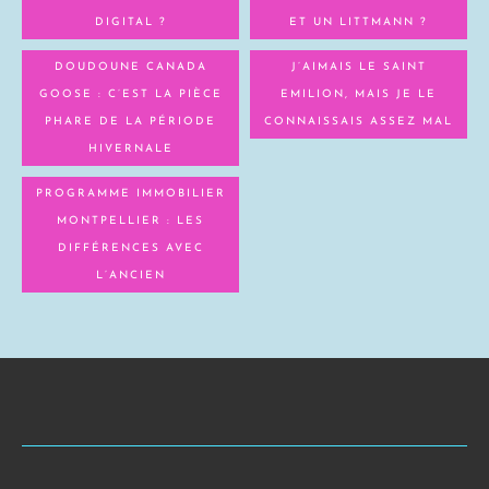
DIGITAL ?
ET UN LITTMANN ?
DOUDOUNE CANADA
J’AIMAIS LE SAINT
GOOSE : C’EST LA PIÈCE
EMILION, MAIS JE LE
PHARE DE LA PÉRIODE
CONNAISSAIS ASSEZ MAL
HIVERNALE
PROGRAMME IMMOBILIER
MONTPELLIER : LES
DIFFÉRENCES AVEC
L’ANCIEN