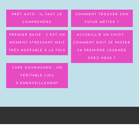
PRÊT AUTO : IL FAUT LE
COMMENT TROUVER SON
COMPRENDRE
FUTUR MÉTIER ?
PREMIER BAISE : C’EST UN
ACCUEILLIR UN CHIOT :
MOMENT STRESSANT MAIS
COMMENT DOIT SE PASSER
TRÈS AGRÉABLE À LA FOIS
SA PREMIÈRE JOURNÉE
CHEZ VOUS ?
CURE GOURMANDE : UN
VÉRITABLE LIEU
D’ÉMERVEILLEMENT