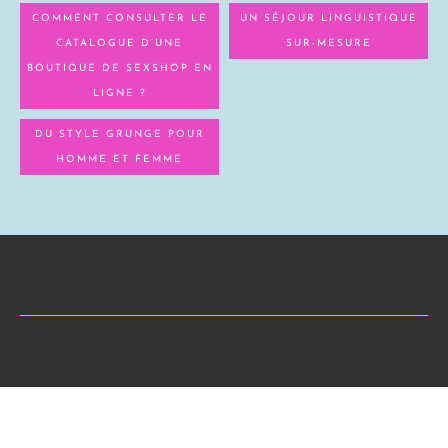
COMMENT CONSULTER LE
UN SÉJOUR LINGUISTIQUE
CATALOGUE D’UNE
SUR-MESURE
BOUTIQUE DE SEXSHOP EN
LIGNE ?
DU STYLE GRUNGE POUR
HOMME ET FEMME
Copyright © Gabyn Pro gameur et Blogeur !
Me contacter
Qui suis-je ?
Page des articles