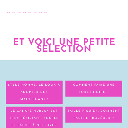
ET VOICI UNE PETITE
SELECTION
STYLE HOMME, LE LOOK À
COMMENT FAIRE UNE
ADOPTER DÈS
FORET NOIRE ?
MAINTENANT !
LE CANAPÉ NUBUCK EST
TAILLE FIGUIER, COMMENT
TRÈS RÉSISTANT, SOUPLE
FAUT-IL PROCÉDER ?
ET FACILE À NETTOYER