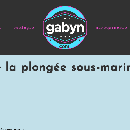
e
ecologie
maroquinerie
e la plongée sous-mari
ngée sous-marine