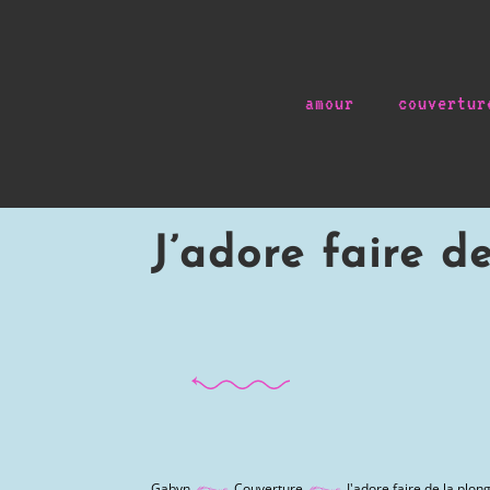
amour
couvertur
J’adore faire d
Gabyn
Couverture
J'adore faire de la plo