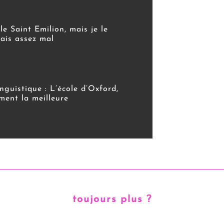
 le Saint Emilion, mais je le
ais assez mal
inguistique : L’école d’Oxford,
ment la meilleure
toujours plus ?